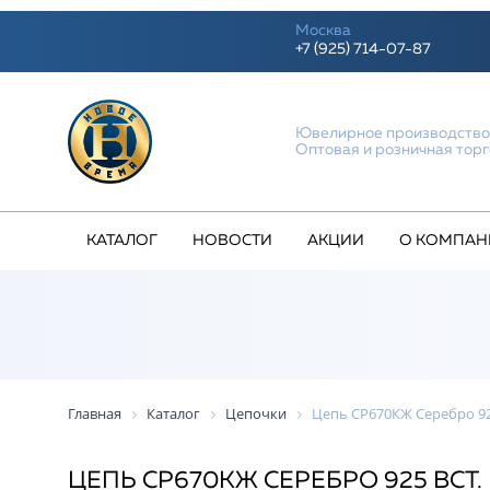
Москва
+7 (925) 714-07-87
Ювелирное производств
Оптовая и розничная тор
КАТАЛОГ
НОВОСТИ
АКЦИИ
О КОМПАН
Главная
Каталог
Цепочки
Цепь СР670КЖ Серебро 925 
ЦЕПЬ СР670КЖ СЕРЕБРО 925 ВСТ. 