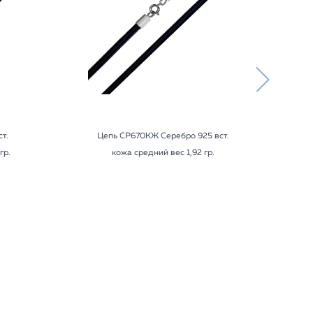
т.
Цепь СР670КЖ Серебро 925 вст.
гр.
кожа средний вес 1,92 гр.