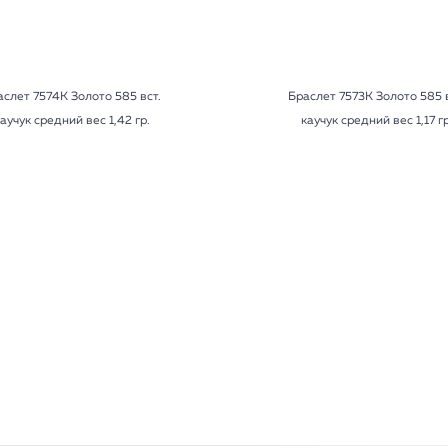
аслет 7574К Золото 585 вст.
Браслет 7573К Золото 585 в
аучук средний вес 1,42 гр.
каучук средний вес 1,17 гр