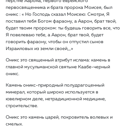
перстне Аарона, первого еврейского
первосвященника и брата пророка Моисея, был
оникс : « Но Господь сказал Моисею: Смотри, Я
поставил тебя Богом фараону, а Аарон, брат твой,
будет твоим пророком: ты будешь говорить все, что
Я повелеваю тебе, а Аарон, брат твой, будет
говорить фараону, чтобы он отпустил сынов
Израиловых из земли своей,,,»
Оникс это священный атрибут ислама: камень в
главной мусульманской святыне Каабе-черный
оникс.
Камень оникс-природный полудрагоценный
минерал, который широко используется в
ювелирном деле, нетрадиционной медицине,
строительстве.
Оникс это камень царей, покровитель волевых и
смелых.